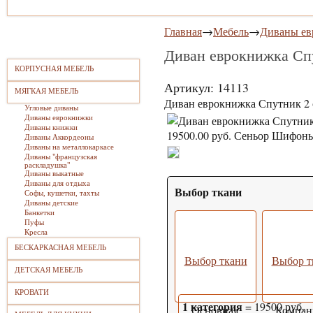
Главная
→
Мебель
→
Диваны е
Диван еврокнижка Сп
КОРПУСНАЯ МЕБЕЛЬ
Артикул: 14113
МЯГКАЯ МЕБЕЛЬ
Диван еврокнижка Спутник 2 
Угловые диваны
Диваны еврокнижки
Диваны книжки
Диваны Аккордеоны
Диваны на металлокаркасе
Диваны "французская
раскладушка"
Диваны выкатные
Диваны для отдыха
Выбор ткани
Софы, кушетки, тахты
Диваны детские
Банкетки
Пуфы
Кресла
БЕСКАРКАСНАЯ МЕБЕЛЬ
Выбор ткани
Выбор т
ДЕТСКАЯ МЕБЕЛЬ
КРОВАТИ
1 категория
=
19500
руб.
Основная
Компан